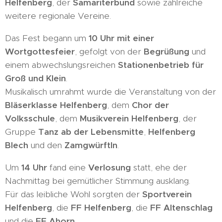
Helfenberg
, der
Samariterbund
sowie zahlreiche
weitere regionale Vereine.
Das Fest begann um
10 Uhr mit einer
Wortgottesfeier
, gefolgt von der
Begrüßung
und
einem abwechslungsreichen
Stationenbetrieb für
Groß und Klein
.
Musikalisch umrahmt wurde die Veranstaltung von der
Bläserklasse Helfenberg
, dem
Chor der
Volksschule
, dem
Musikverein Helfenberg
, der
Gruppe
Tanz ab der Lebensmitte
,
Helfenberg
Blech
und den
Zamgwürftln
.
Um
14 Uhr
fand eine
Verlosung
statt, ehe der
Nachmittag bei gemütlicher Stimmung ausklang.
Für das leibliche Wohl sorgten der
Sportverein
Helfenberg
, die
FF Helfenberg
, die
FF Altenschlag
und die
FF Ahorn
.