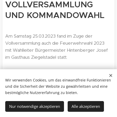
VOLLVERSAMMLUNG
UND KOMMANDOWAHL
Am Samstag 25.03.2023 fand im Zuge der
Vollversammlung auch die Feuerwehrwahl 2023
mit Wahlleiter Bürgermeister Hintenberger Josef
im Gasthaus Ziegelstadel statt.
Wir verwenden Cookies, um das einwandfreie Funktionieren
Gewähltes Kommando:
und die Sicherheit der Website zu gewährleitsen und eine
HBI Mörixbauer Harald
(Kommandant)
bestmögliche Nutzererfahrung zu bieten.
OBI Dollhäubl Matthias
(Kommandant
Nur notwendige akzeptieren
Alle akzeptieren
Stellvertreter)