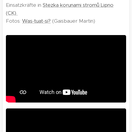
Einsatzkräfte in
Stezka korunami stromů Lipno
(CK)
Fotos:
Was-tuat-si?
(Gaisbauer Martin)