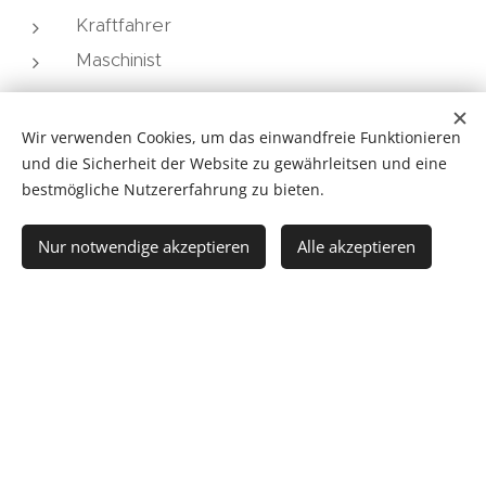
Kraftfahrer
Maschinist
Auszeichnungen
Wir verwenden Cookies, um das einwandfreie Funktionieren
Wehrdienstmedaille in Bronze (WDMB)
und die Sicherheit der Website zu gewährleitsen und eine
Heereskraftfahrer- Bewährungs- abzeichen in
bestmögliche Nutzererfahrung zu bieten.
Bronze
Nur notwendige akzeptieren
Alle akzeptieren
Leistungsabzeichen:
ASLP:
Bronze
Lehrgänge:
Grundlehrgang
Atemschutzgeräteträgerlehrgang